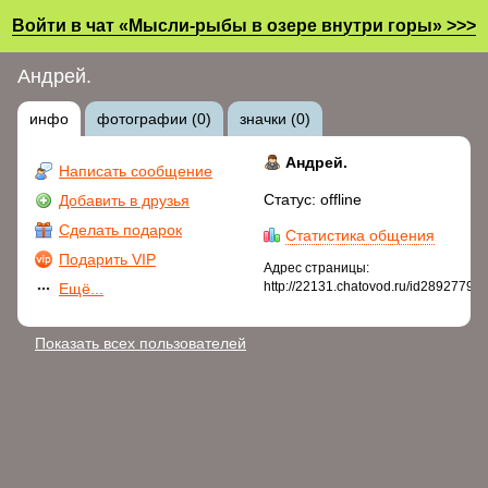
Войти в чат «Мысли-рыбы в озере внутри горы» >>>
Андрей.
инфо
фотографии (0)
значки (0)
Андрей.
Написать сообщение
Статус: offline
Добавить в друзья
Сделать подарок
Статистика общения
Подарить VIP
Адрес страницы:
http://22131.chatovod.ru/id2892779
Ещё...
Показать всех пользователей