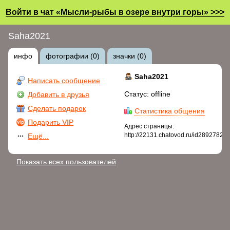
Войти в чат «Мысли-рыбы в озере внутри горы» >>>
Saha2021
инфо
фотографии (0)
значки (0)
Saha2021
Написать сообщение
Статус: offline
Добавить в друзья
Сделать подарок
Статистика общения
Подарить VIP
Адрес страницы:
http://22131.chatovod.ru/id2892782
Ещё...
Показать всех пользователей